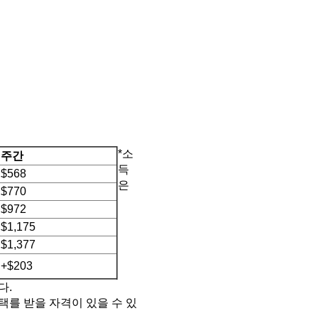
*소
주간
득
$568
은
$770
$972
$1,175
$1,377
+$203
다.
C 혜택를 받을 자격이 있을 수 있